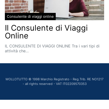
Consulente di viaggi online
Il Consulente di Viaggi
Online
IL CONSULENTE DI VIAGGI ONLINE Tra i vari tipi di
attività che…
MOLLOTUTTO © 1998 Marchio Registrato - Reg.Trib. RE NO1217
- all rights reserved - VAT IT02209570353