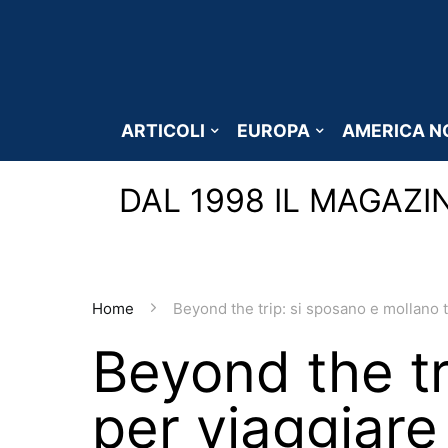
ARTICOLI
EUROPA
AMERICA N
DAL 1998 IL MAGAZI
Home
Beyond the trip: si sposano e mollano t
Beyond the tr
per viaggiare