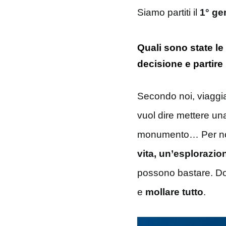
Siamo partiti il
1° ge
Quali sono state le
decisione e partir
Secondo noi, viaggia
vuol dire mettere un
monumento… Per n
vita, un’esplorazio
possono bastare. Do
e
mollare tutto
.