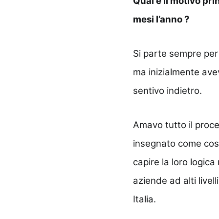
Qual é il motivo pri
mesi l’anno ?
Si parte sempre pe
ma inizialmente ave
sentivo indietro.
Amavo tutto il proce
insegnato come cost
capire la loro logi
aziende ad alti livel
Italia.